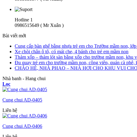
Hotline 1
0986515649 ( Mr Xuân )
Bài viết mới
Cung cấp bàn ghế bằng nhựa trẻ em cho Trường mầm non, lớp
Xe chòi chân ô tô, có mái che, 4 bánh cho trẻ em mầm non
Thảm xốp – thảm lót sàn bằng xốp cho trường mầm non, khu v
Đu quay trẻ em cho trường mầm non, công viên, quán cà phê,
CHÀO HÈ, NHÀ PHAO – NHÀ HƠI CHO KHU VUI CHƠI
Nhà banh - Hang chui
Lọc
Cung chui AD-0405
Liên hệ
Cung chui AD-0406
Liên hệ