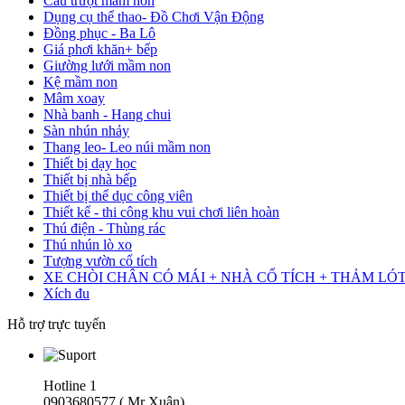
Cầu trượt mầm non
Dụng cụ thể thao- Đồ Chơi Vận Động
Đồng phục - Ba Lô
Giá phơi khăn+ bếp
Giường lưới mầm non
Kệ mầm non
Mâm xoay
Nhà banh - Hang chui
Sàn nhún nhảy
Thang leo- Leo núi mầm non
Thiết bị dạy học
Thiết bị nhà bếp
Thiết bị thể dục công viên
Thiết kế - thi công khu vui chơi liên hoàn
Thú điện - Thùng rác
Thú nhún lò xo
Tượng vườn cổ tích
XE CHÒI CHÂN CÓ MÁI + NHÀ CỔ TÍCH + THẢM LÓ
Xích đu
Hỗ trợ trực tuyến
Hotline 1
0903680577 ( Mr Xuân)