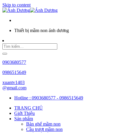
Skip to content
Thiết bị mầm non ánh dương
0903680577
0986515649
xuantv1403
@gmail.com
Hotline : 0903680577 - 0986515649
TRANG CHỦ
Giới Thiệu
Sản phẩm
Bàn ghế mầm non
Cầu trượt mầm non