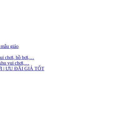
 mẫu giáo
ui chơi, hồ bơi,…
 khu vui chơi,…
 | ƯU ĐÃI GIÁ TỐT