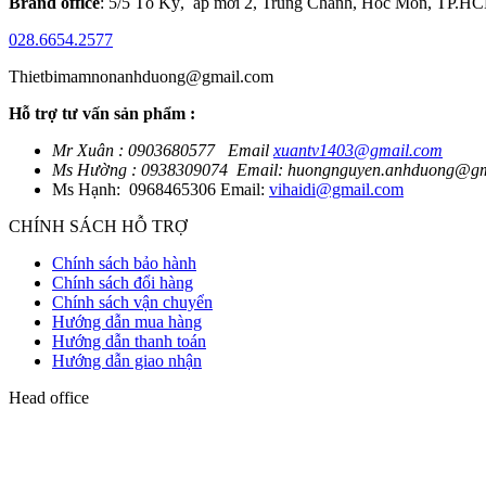
Brand office
: 5/5 Tô Ký, ấp mới 2, Trung Chánh, Hóc Môn, TP.H
028.6654.2577
Thietbimamnonanhduong@gmail.com
Hỗ trợ tư vấn sản phẩm :
Mr Xuân : 0903680577 Email
xuantv1403@gmail.com
Ms Hường : 0938309074 Email: huongnguyen.anhduong@gm
Ms Hạnh:
0968465306 Email:
vihaidi@gmail.com
CHÍNH SÁCH HỖ TRỢ
Chính sách bảo hành
Chính sách đổi hàng
Chính sách vận chuyển
Hướng dẫn mua hàng
Hướng dẫn thanh toán
Hướng dẫn giao nhận
Head office