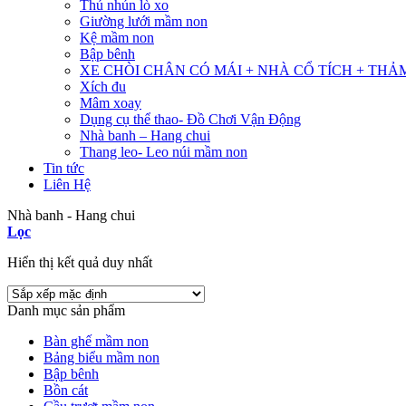
Thú nhún lò xo
Giường lưới mầm non
Kệ mầm non
Bập bênh
XE CHÒI CHÂN CÓ MÁI + NHÀ CỔ TÍCH + THẢ
Xích đu
Mâm xoay
Dụng cụ thể thao- Đồ Chơi Vận Động
Nhà banh – Hang chui
Thang leo- Leo núi mầm non
Tin tức
Liên Hệ
Nhà banh - Hang chui
Lọc
Hiển thị kết quả duy nhất
Danh mục sản phẩm
Bàn ghế mầm non
Bảng biểu mầm non
Bập bênh
Bồn cát